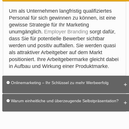
Um als Unternehmen langfristig qualifiziertes
Personal für sich gewinnen zu können, ist eine
gewisse Strategie für Ihr Marketing
unumgänglich.
Employer Branding
sorgt dafür,
dass Sie für potentielle Bewerber sichtbar
werden und positiv auffallen. Sie werden quasi
als attraktiver Arbeitgeber auf dem Markt
positioniert. Ihre Arbeitgebermarke gleicht dabei
in Aufbau und Wirkung einer Produktmarke.
❁
Onlinemarketing – Ihr Schlüssel zu mehr Werbeerfolg
Damit Sie mit Ihren Marketingkampagnen
❁
Warum einheitliche und überzeugende Selbstpräsentation?
erfolgreich sein können, müssen Sie sich am
Puls der Zeit orientieren und auf das Medium
Ein ausgewogener Medienmix ist die optimale
Internet zurückgreifen. Das Internet bietet Ihnen
Möglichkeit, sich für neue Interessenten
dabei zahlreiche neue Möglichkeiten zur
überzeugend zu präsentieren. Wir als