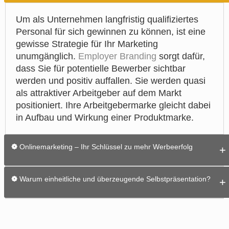
Um als Unternehmen langfristig qualifiziertes
Personal für sich gewinnen zu können, ist eine
gewisse Strategie für Ihr Marketing
unumgänglich.
Employer Branding
sorgt dafür,
dass Sie für potentielle Bewerber sichtbar
werden und positiv auffallen. Sie werden quasi
als attraktiver Arbeitgeber auf dem Markt
positioniert. Ihre Arbeitgebermarke gleicht dabei
in Aufbau und Wirkung einer Produktmarke.
❁
Onlinemarketing – Ihr Schlüssel zu mehr Werbeerfolg
Damit Sie mit Ihren Marketingkampagnen
❁
Warum einheitliche und überzeugende Selbstpräsentation?
erfolgreich sein können, müssen Sie sich am
Puls der Zeit orientieren und auf das Medium
Ein ausgewogener Medienmix ist die optimale
Internet zurückgreifen. Das Internet bietet Ihnen
Möglichkeit, sich für neue Interessenten
dabei zahlreiche neue Möglichkeiten zur
überzeugend zu präsentieren. Wir als