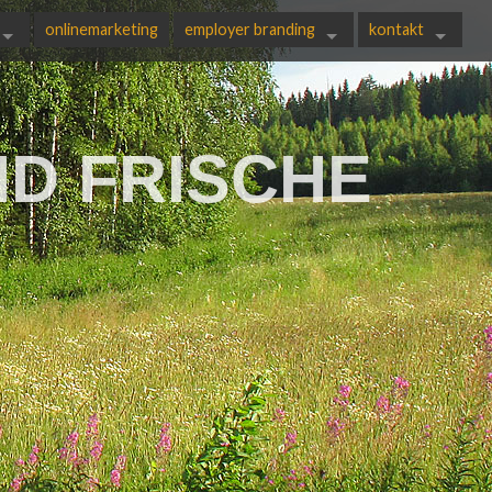
onlinemarketing
employer branding
kontakt
Was ist Employer Bran
Blog
impressum
Rockt euer Arbeitgeber Marketing?
datenschutz
ND FRISCHE