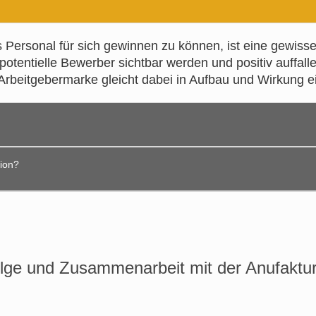
s Personal für sich gewinnen zu können, ist eine gewisse
 potentielle Bewerber sichtbar werden und positiv auffalle
e Arbeitgebermarke gleicht dabei in Aufbau und Wirkung 
olgreich sein können, müssen Sie sich am Puls der Zeit 
ion?
ei zahlreiche neue Möglichkeiten zur effektiven Selbstprä
amit Sie allerdings von den zahlreichen digitalen Mögli
e Möglichkeit, sich für neue Interessenten überzeugend
ner eindeutigen Marketingstrategie.
porate Design
, mit dem Sie ein einheitliches Firmenersch
nungswert, der Ihre Marktpräsenz erhöht.
lge und Zusammenarbeit mit der Anufaktur