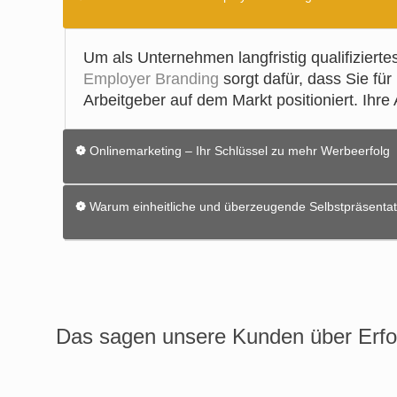
Um als Unternehmen langfristig qualifizierte
Employer Branding
sorgt dafür, dass Sie für
Arbeitgeber auf dem Markt positioniert. Ihr
❁
Onlinemarketing – Ihr Schlüssel zu mehr Werbeerfolg
Damit Sie mit Ihren Marketingkampagnen erf
❁
Warum einheitliche und überzeugende Selbstpräsentat
zurückgreifen. Das Internet bietet Ihnen dab
Suchmaschinen von sich überzeugen können. D
Ein ausgewogener Medienmix ist die optimal
aktuellen und
optimierten Website
, sowie ei
erstellen für Sie ein unverwechselbares
Cor
Seriosität und hat einen hohen Wiedererken
Das sagen unsere Kunden über Erfo