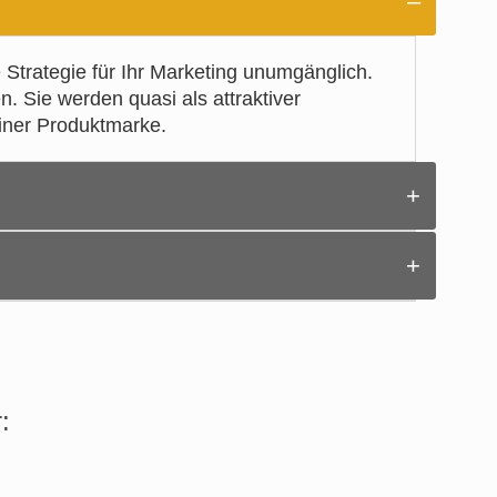
 Strategie für Ihr Marketing unumgänglich.
n. Sie werden quasi als attraktiver
einer Produktmarke.
orientieren und auf das Medium Internet
sentation, sodass Sie mithilfe geeigneter
chkeiten profitieren, bedarf es einer
 zu präsentieren. Wir als Werbeagentur
einungsbild erhalten. Dieses vermittelt
: