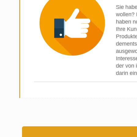
Sie habe
wollen? I
haben no
Ihre Kun
Produkte
dementsp
ausgewog
Interess
der von 
darin ei