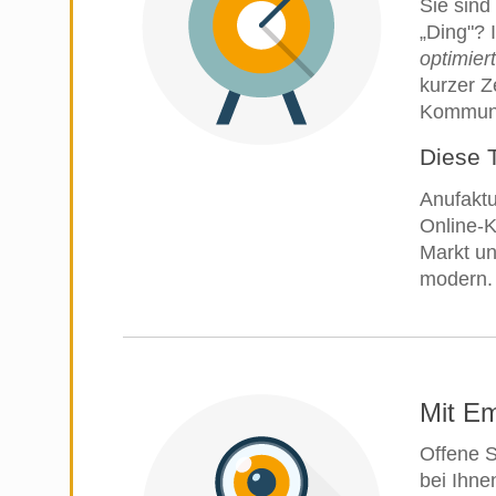
Sie sind
„Ding"? 
optimiert
kurzer Z
Kommunik
Diese 
Anufaktu
Online-K
Markt un
modern.
Mit Em
Offene S
bei Ihne