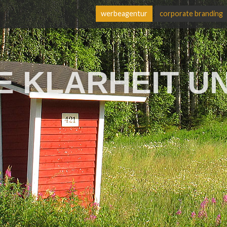
werbeagentur
corporate branding
logo-design
 KLARHEIT U