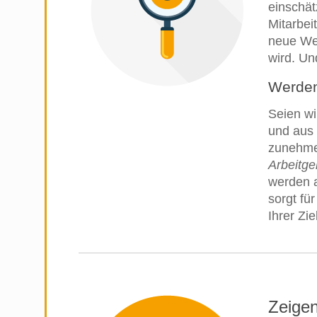
einschät
Mitarbe
neue Wer
wird. Un
Werden
Seien wi
und aus 
zunehme
Arbeitge
werden a
sorgt fü
Ihrer Zi
Zeigen